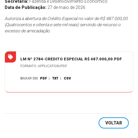
Secretaria:
Fazenda e Desenvolvimento Econômico
Data de Publicação:
27 de maio de 2026
Autoriza a abertura de Crédito Especial no valor de R$ 487.000,00
(Quatrocentos e oitenta e sete mil reais) servindo de recurso o
excesso de arrecadação.
LM Nº 2784-CREDITO ESPECIAL R$ 487.000,00.PDF
FORMATO: APPLICATION/PDF
BAIXAR EM:
PDF
|
TXT
|
CSV
VOLTAR