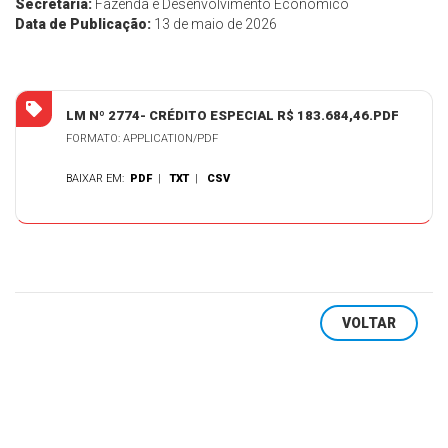
Secretaria:
Fazenda e Desenvolvimento Econômico
Data de Publicação:
13 de maio de 2026
LM Nº 2774- CRÉDITO ESPECIAL R$ 183.684,46.PDF
FORMATO: APPLICATION/PDF
BAIXAR EM:
PDF
|
TXT
|
CSV
VOLTAR