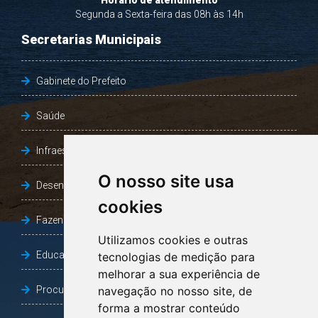
Horário de atendimento
Segunda a Sexta-feira das 08h às 14h
Secretarias Municipais
Gabinete do Prefeito
Saúde
Infraestrutura, Agricultura e Meio Ambiente
O nosso site usa
Desenvolvimento Social
cookies
Fazenda e Desenvolvimento Econômico
Utilizamos cookies e outras
Educação
tecnologias de medição para
melhorar a sua experiência de
Procuradoria Geral do Município
navegação no nosso site, de
forma a mostrar conteúdo