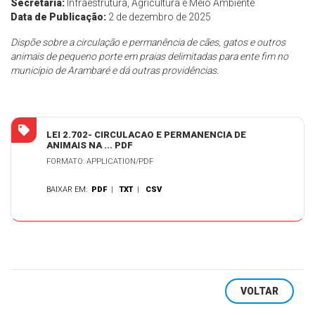
Secretaria:
Infraestrutura, Agricultura e Meio Ambiente
Data de Publicação:
2 de dezembro de 2025
Dispõe sobre a circulação e permanência de cães, gatos e outros
animais de pequeno porte em praias delimitadas para ente fim no
município de Arambaré e dá outras providências.
LEI 2.702- CIRCULACAO E PERMANENCIA DE
ANIMAIS NA ... PDF
FORMATO: APPLICATION/PDF
BAIXAR EM:
PDF
|
TXT
|
CSV
VOLTAR