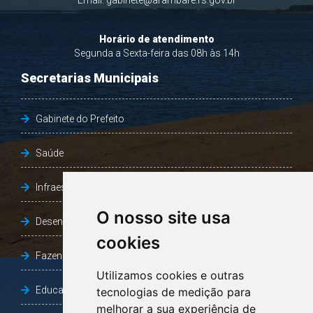
Email:
gabinete@arambare.rs.gov.br
Horário de atendimento
Segunda a Sexta-feira das 08h às 14h
Secretarias Municipais
Gabinete do Prefeito
Saúde
Infraestrutura, Agricultura e Meio Ambiente
O nosso site usa
Desenvolvimento Social
cookies
Fazenda e Desenvolvimento Econômico
Utilizamos cookies e outras
Educação
tecnologias de medição para
melhorar a sua experiência de