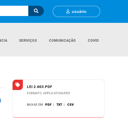
usuário
NCIA
SERVIÇOS
COMUNICAÇÃO
COVID
Página Inicial
Legislações
LEI MUNICIPAL Nº 2.603/2025
LEI 2.603.PDF
FORMATO: APPLICATION/PDF
BAIXAR EM:
PDF
|
TXT
|
CSV