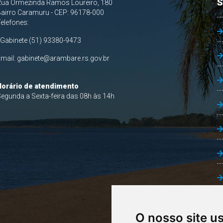
S
Rua Ormezinda Ramos Loureiro, 180
airro Caramuru - CEP: 96178-000
Telefones:
 Gabinete (51) 93380-9473
Email:
gabinete@arambare.rs.gov.br
Horário de atendimento
egunda a Sexta-feira das 08h às 14h
O nosso site u