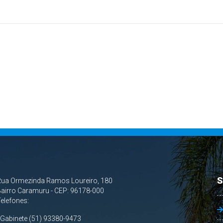
S
Rua Ormezinda Ramos Loureiro, 180
airro Caramuru - CEP: 96178-000
Telefones:
 Gabinete (51) 93380-9473