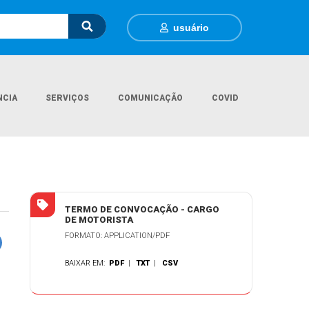
usuário
NCIA
SERVIÇOS
COMUNICAÇÃO
COVID
cial
Documentos Gerais
Termo de Convocação - Cargo de Motorista
TERMO DE CONVOCAÇÃO - CARGO
DE MOTORISTA
FORMATO: APPLICATION/PDF
BAIXAR EM:
PDF
|
TXT
|
CSV