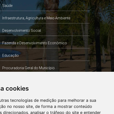
Saúde
Infraestrutura, Agricultura e Meio Ambiente
Desenvolvimento Social
Fazenda e Desenvolvimento Econômico
Educação
Procuradoria Geral do Município
Turismo, Desporto e Cultura
sa cookies
Gabinete Vice-Prefeito
utras tecnologias de medição para melhorar a sua
ção no nosso site, de forma a mostrar conteúdo
 direcionados, analisar o tráfego do site e entender
OUVIDORIA