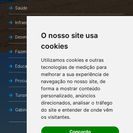
Saúde
Infraestrutura, Agricultura e Meio Ambiente
O nosso site usa
Desenvolvimento Social
cookies
Fazenda e Desenvolvimento Econômico
Utilizamos cookies e outras
Educação
tecnologias de medição para
melhorar a sua experiência de
Procuradoria Geral do Município
navegação no nosso site, de
forma a mostrar conteúdo
personalizado, anúncios
Turismo, Desporto e Cultura
direcionados, analisar o tráfego
do site e entender de onde vêm
Gabinete Vice-Prefeito
os visitantes.
Concordo