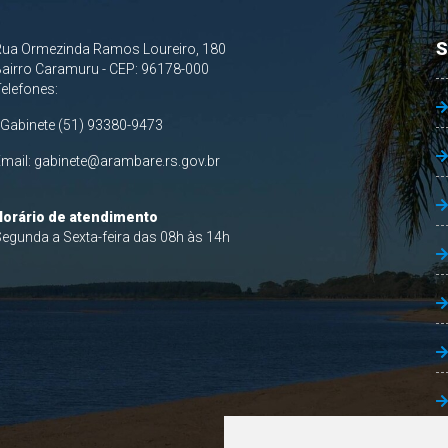
S
Rua Ormezinda Ramos Loureiro, 180
airro Caramuru - CEP: 96178-000
Telefones:
 Gabinete (51) 93380-9473
Email:
gabinete@arambare.rs.gov.br
Horário de atendimento
egunda a Sexta-feira das 08h às 14h