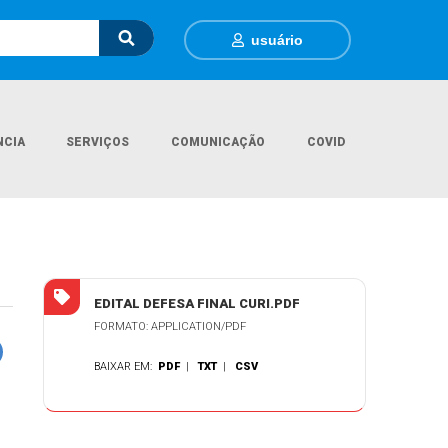
usuário
NCIA
SERVIÇOS
COMUNICAÇÃO
COVID
nicial
Documentos Gerais
EDITAL DE INTIMAÇÃO - DEFESA FINAL
EDITAL DEFESA FINAL CURI.PDF
FORMATO: APPLICATION/PDF
BAIXAR EM:
PDF
|
TXT
|
CSV