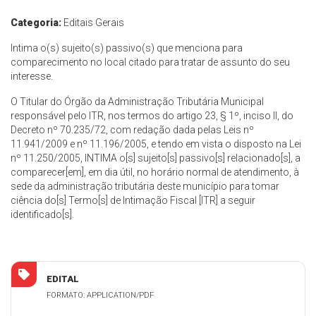
Categoria:
Editais Gerais
Intima o(s) sujeito(s) passivo(s) que menciona para
comparecimento no local citado para tratar de assunto do seu
interesse.
O Titular do Órgão da Administração Tributária Municipal
responsável pelo ITR, nos termos do artigo 23, § 1º, inciso II, do
Decreto nº 70.235/72, com redação dada pelas Leis nº
11.941/2009 e nº 11.196/2005, e tendo em vista o disposto na Lei
nº 11.250/2005, INTIMA o[s] sujeito[s] passivo[s] relacionado[s], a
comparecer[em], em dia útil, no horário normal de atendimento, à
sede da administração tributária deste município para tomar
ciência do[s] Termo[s] de Intimação Fiscal [ITR] a seguir
identificado[s].
EDITAL
FORMATO: APPLICATION/PDF