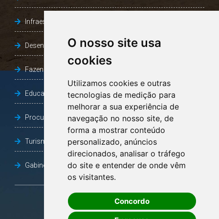
Infraestrutura, Agricultura e Meio Ambiente
O nosso site usa
Desenvolvimento Social
cookies
Fazenda e Desenvolvimento Econômico
Utilizamos cookies e outras
Educação
tecnologias de medição para
melhorar a sua experiência de
Procuradoria Geral do Município
navegação no nosso site, de
forma a mostrar conteúdo
personalizado, anúncios
Turismo, Desporto e Cultura
direcionados, analisar o tráfego
do site e entender de onde vêm
Gabinete Vice-Prefeito
os visitantes.
Concordo
OUVIDORIA