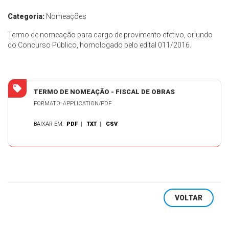
Categoria:
Nomeações
Termo de nomeação para cargo de provimento efetivo, oriundo
do Concurso Público, homologado pelo edital 011/2016.
TERMO DE NOMEAÇÃO - FISCAL DE OBRAS
FORMATO: APPLICATION/PDF
BAIXAR EM:
PDF
|
TXT
|
CSV
VOLTAR