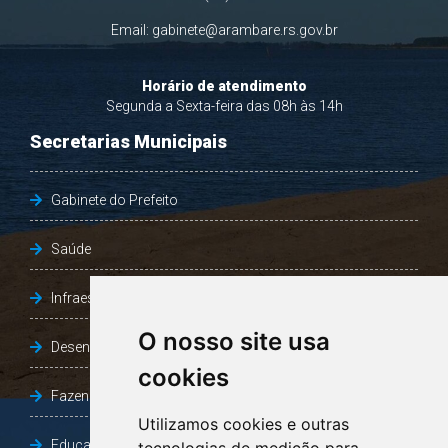
Email:
gabinete@arambare.rs.gov.br
Horário de atendimento
Segunda a Sexta-feira das 08h às 14h
Secretarias Municipais
Gabinete do Prefeito
Saúde
Infraestrutura, Agricultura e Meio Ambiente
O nosso site usa
Desenvolvimento Social
cookies
Fazenda e Desenvolvimento Econômico
Utilizamos cookies e outras
Educação