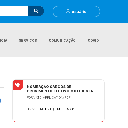
usuário
NCIA
SERVIÇOS
COMUNICAÇÃO
COVID
cumentos Gerais
Nomeação cargos de provimento efetivo MOTORISTA
NOMEAÇÃO CARGOS DE
PROVIMENTO EFETIVO MOTORISTA
FORMATO: APPLICATION/PDF
BAIXAR EM:
PDF
|
TXT
|
CSV