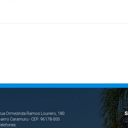
S
Rua Ormezinda Ramos Loureiro, 180
airro Caramuru - CEP: 96178-000
Telefones: