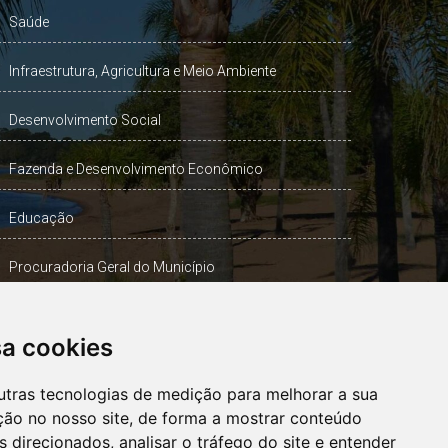
Saúde
Infraestrutura, Agricultura e Meio Ambiente
Desenvolvimento Social
Fazenda e Desenvolvimento Econômico
Educação
Procuradoria Geral do Município
Turismo, Desporto e Cultura
sa cookies
Gabinete Vice-Prefeito
utras tecnologias de medição para melhorar a sua
ção no nosso site, de forma a mostrar conteúdo
 direcionados, analisar o tráfego do site e entender
OUVIDORIA