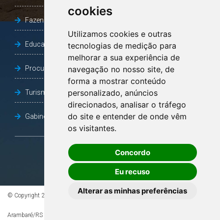
cookies
Fazenda e Desenvolvimento Econômico
Utilizamos cookies e outras
Educação
tecnologias de medição para
melhorar a sua experiência de
Procuradoria Geral do Município
navegação no nosso site, de
forma a mostrar conteúdo
personalizado, anúncios
Turismo, Desporto e Cultura
direcionados, analisar o tráfego
do site e entender de onde vêm
Gabinete Vice-Prefeito
os visitantes.
Concordo
OUVIDORIA
Eu recuso
Alterar as minhas preferências
© Copyright 2026 - Todos os direitos reservados à Prefeitura de
Arambaré/RS