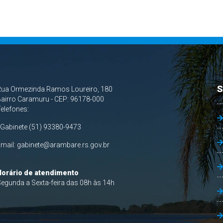
S
Rua Ormezinda Ramos Loureiro, 180
airro Caramuru - CEP: 96178-000
Telefones:
 Gabinete (51) 93380-9473
Email:
gabinete@arambare.rs.gov.br
Horário de atendimento
egunda a Sexta-feira das 08h às 14h