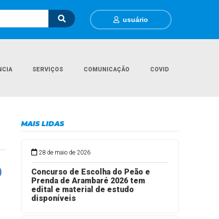
usuário
NCIA
SERVIÇOS
COMUNICAÇÃO
COVID
Página Inicial
Unidades de Saúde
ESF - Estratégia Saúde da Família
MAIS LIDAS
28 de maio de 2026
Concurso de Escolha do Peão e
Prenda de Arambaré 2026 tem
edital e material de estudo
disponíveis