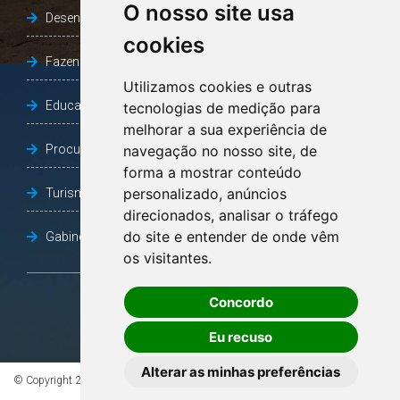
O nosso site usa
Desenvolvimento Social
cookies
Fazenda e Desenvolvimento Econômico
Utilizamos cookies e outras
Educação
tecnologias de medição para
melhorar a sua experiência de
Procuradoria Geral do Município
navegação no nosso site, de
forma a mostrar conteúdo
personalizado, anúncios
Turismo, Desporto e Cultura
direcionados, analisar o tráfego
do site e entender de onde vêm
Gabinete Vice-Prefeito
os visitantes.
Concordo
OUVIDORIA
Eu recuso
Alterar as minhas preferências
© Copyright 2026 - Todos os direitos reservados à Prefeitura de