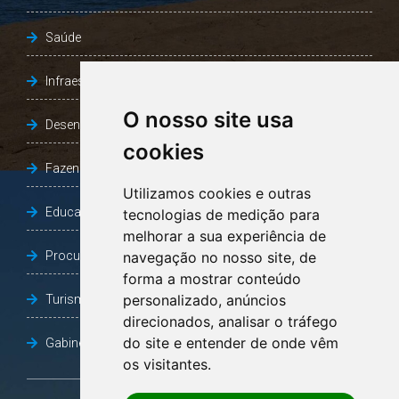
Saúde
Infraestrutura, Agricultura e Meio Ambiente
O nosso site usa
Desenvolvimento Social
cookies
Fazenda e Desenvolvimento Econômico
Utilizamos cookies e outras
Educação
tecnologias de medição para
melhorar a sua experiência de
Procuradoria Geral do Município
navegação no nosso site, de
forma a mostrar conteúdo
personalizado, anúncios
Turismo, Desporto e Cultura
direcionados, analisar o tráfego
do site e entender de onde vêm
Gabinete Vice-Prefeito
os visitantes.