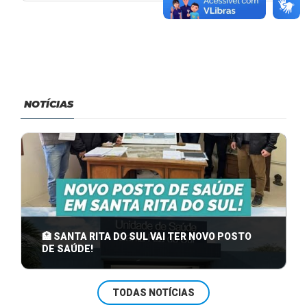
NOTÍCIAS
🏥 SANTA RITA DO SUL VAI TER NOVO POSTO
DE SAÚDE!
Na última sexta-feira, 25 de julho, o Prefeito Iago
TODAS NOTÍCIAS
Kielermann, junto ao Vice-Prefeito ...