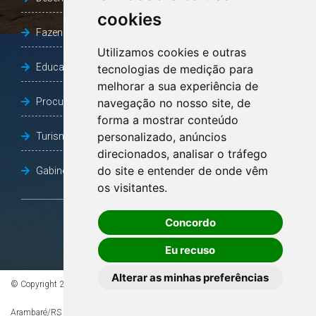
cookies
Fazenda e Desenvolvimento Econômico
Utilizamos cookies e outras
Educação
tecnologias de medição para
melhorar a sua experiência de
Procuradoria Geral do Município
navegação no nosso site, de
forma a mostrar conteúdo
personalizado, anúncios
Turismo, Desporto e Cultura
direcionados, analisar o tráfego
do site e entender de onde vêm
Gabinete Vice-Prefeito
os visitantes.
Concordo
OUVIDORIA
Eu recuso
Alterar as minhas preferências
© Copyright 2026 - Todos os direitos reservados à Prefeitura de
Arambaré/RS