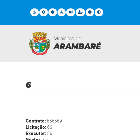
Município de
ARAMBARÉ
Obras
6
Contrato:
656569
Licitação:
66
Executor:
56
Gestor:
kjoi