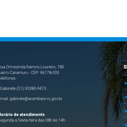
S
Rua Ormezinda Ramos Loureiro, 180
airro Caramuru - CEP: 96178-000
Telefones:
 Gabinete (51) 93380-9473
Email:
gabinete@arambare.rs.gov.br
Horário de atendimento
egunda a Sexta-feira das 08h às 14h