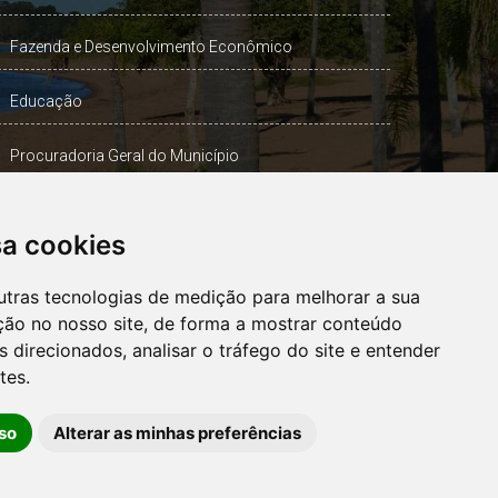
Fazenda e Desenvolvimento Econômico
Educação
Procuradoria Geral do Município
Turismo, Desporto e Cultura
sa cookies
Gabinete Vice-Prefeito
utras tecnologias de medição para melhorar a sua
ção no nosso site, de forma a mostrar conteúdo
 direcionados, analisar o tráfego do site e entender
OUVIDORIA
tes.
so
Alterar as minhas preferências