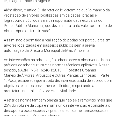
legislação ambiental vigente.
Além disso, o artigo 3º da referida lei determina que “o manejo da
vegetação de árvores localizadas em calçadas, praças e
logradouros públicos será de responsabilidade exclusiva do
Poder Público Municipal, que deverá para tanto valer-se de mão de
obra própria ou terceirizada”.
Assim, não é permitida a realização de podas por particulares em
árvores localizadas em passeios públicos sem a prévia
autorização da Diretoria Municipal de Meio Ambiente.
As intervenções na arborização urbana devem observar as boas
práticas de arboricultura e as normas técnicas aplicáveis. Nesse
sentido, a ABNT NBR 16246-1:2013 — Florestas Urbanas —
Manejo de Árvores, Arbustos e Outras Plantas Lenhosas — Parte
1: Poda, estabelece que a poda deve ser executada de acordo com
objetivos técnicos previamente definidos, respeitando a
arquitetura natural da árvore e sua vitalidade.
A referida norma também orienta que não seja removido mais que
25% do volume da copa em uma única intervenção e considera o
destopo e a poda excessiva práticas tecnicamente inadequadas
para o manejo de árvores urbanas.