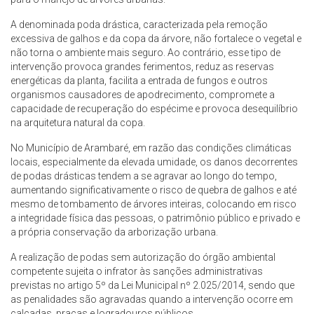
A denominada poda drástica, caracterizada pela remoção
excessiva de galhos e da copa da árvore, não fortalece o vegetal e
não torna o ambiente mais seguro. Ao contrário, esse tipo de
intervenção provoca grandes ferimentos, reduz as reservas
energéticas da planta, facilita a entrada de fungos e outros
organismos causadores de apodrecimento, compromete a
capacidade de recuperação do espécime e provoca desequilíbrio
na arquitetura natural da copa.
No Município de Arambaré, em razão das condições climáticas
locais, especialmente da elevada umidade, os danos decorrentes
de podas drásticas tendem a se agravar ao longo do tempo,
aumentando significativamente o risco de quebra de galhos e até
mesmo de tombamento de árvores inteiras, colocando em risco
a integridade física das pessoas, o patrimônio público e privado e
a própria conservação da arborização urbana.
A realização de podas sem autorização do órgão ambiental
competente sujeita o infrator às sanções administrativas
previstas no artigo 5º da Lei Municipal nº 2.025/2014, sendo que
as penalidades são agravadas quando a intervenção ocorre em
calçadas, praças e logradouros públicos.