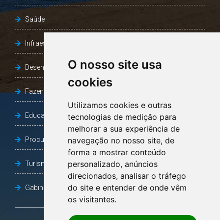
Saúde
Infraestrutura, Agricultura e Meio Ambiente
O nosso site usa
Desenvolvimento Social
cookies
Fazenda e Desenvolvimento Econômico
Utilizamos cookies e outras
Educação
tecnologias de medição para
melhorar a sua experiência de
Procuradoria Geral do Município
navegação no nosso site, de
forma a mostrar conteúdo
personalizado, anúncios
Turismo, Desporto e Cultura
direcionados, analisar o tráfego
do site e entender de onde vêm
Gabinete Vice-Prefeito
os visitantes.