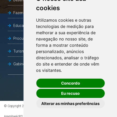
Desenvolvimento Social
cookies
Fazenda e Desenvolvimento Econômico
Utilizamos cookies e outras
Educação
tecnologias de medição para
melhorar a sua experiência de
Procuradoria Geral do Município
navegação no nosso site, de
forma a mostrar conteúdo
personalizado, anúncios
Turismo, Desporto e Cultura
direcionados, analisar o tráfego
do site e entender de onde vêm
Gabinete Vice-Prefeito
os visitantes.
Concordo
OUVIDORIA
Eu recuso
Alterar as minhas preferências
© Copyright 2026 - Todos os direitos reservados à Prefeitura de
Arambaré/RS