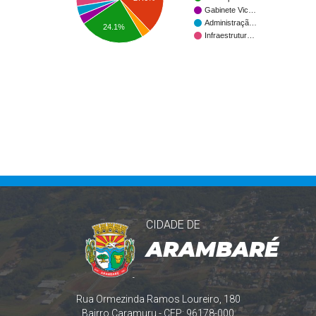
Gabinete Vic…
Administraçã…
24.1%
Infraestrutur…
CIDADE DE
ARAMBARÉ
Rua Ormezinda Ramos Loureiro, 180
Bairro Caramuru - CEP: 96178-000