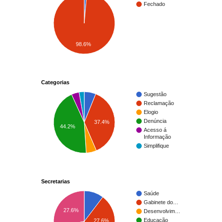
Fechado
98.6%
Categorias
Sugestão
Reclamação
Elogio
Denúncia
37.4%
44.2%
Acesso á
Informação
Simplifique
Secretarias
Saúde
Gabinete do…
27.6%
Desenvolvim…
Educação
27.6%