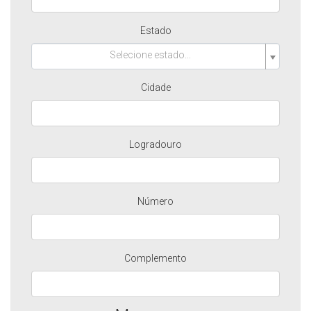
Estado
Selecione estado...
Cidade
Logradouro
Número
Complemento