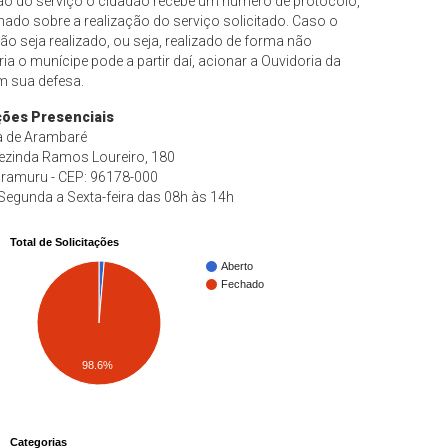
ção do serviço o cidadão recebe um número de protocolo,
mado sobre a realização do serviço solicitado. Caso o
ão seja realizado, ou seja, realizado de forma não
ria o munícipe pode a partir daí, acionar a Ouvidoria da
m sua defesa.
ções Presenciais
ra de Arambaré
zinda Ramos Loureiro, 180
aramuru - CEP: 96178-000
 Segunda a Sexta-feira das 08h às 14h
Total de Solicitações
Aberto
Fechado
98.6%
Categorias