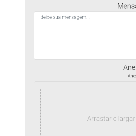
Mens
Ane
Ane
Arrastar e largar