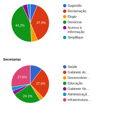
Sugestão
Reclamação
Elogio
Denúncia
37.4%
44.2%
Acesso á
Informação
Simplifique
Secretarias
Saúde
Gabinete do…
27.6%
Desenvolvim…
Educação
27.6%
Gabinete Vic…
Administraçã…
24.1%
Infraestrutura…