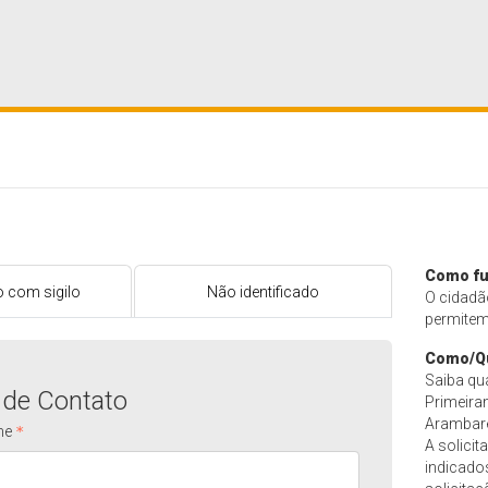
Como fu
o com sigilo
Não identificado
O cidadã
permitem
Como/Qu
Saiba qu
 de Contato
Primeira
Arambaré,
me
A solicit
indicados