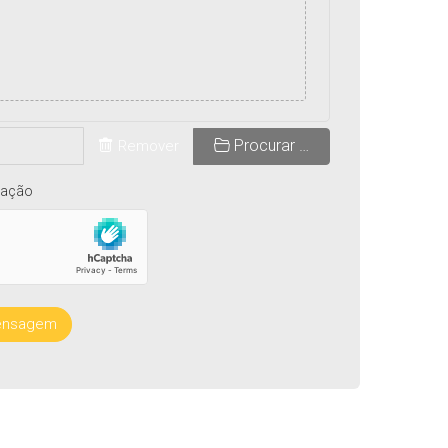
Procurar …
Remover
icação
mensagem