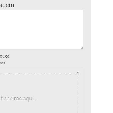
agem
xos
xos
×
 ficheiros aqui …