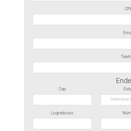
CP
Ema
Telef
Ende
Cep
Est
Selecione e
Logradouro
Núm