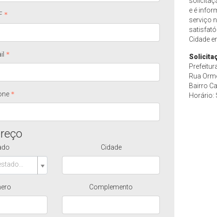
solicita
e é infor
F
serviço n
satisfató
Cidade e
il
Solicita
Prefeitu
Rua Orme
Bairro C
one
Horário:
reço
ado
Cidade
stado...
ero
Complemento