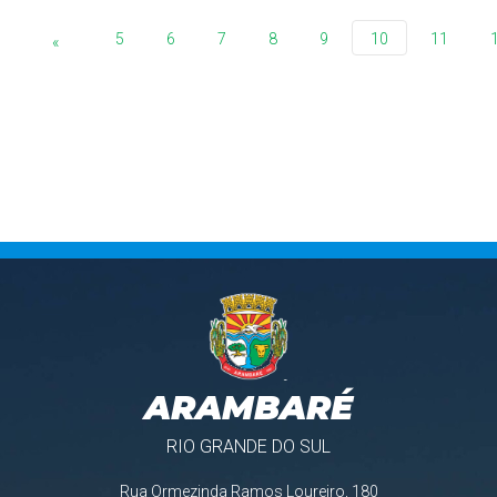
5
6
7
8
9
10
11
«
ARAMBARÉ
RIO GRANDE DO SUL
Rua Ormezinda Ramos Loureiro, 180