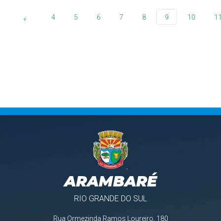
4
5
6
7
8
9
10
1
«
ARAMBARÉ
RIO GRANDE DO SUL
Rua Ormezinda Ramos Loureiro, 180