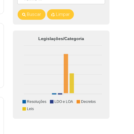
Buscar
Limpar
Legislações/Categoria
Resoluções
LDO e LOA
Decretos
Leis