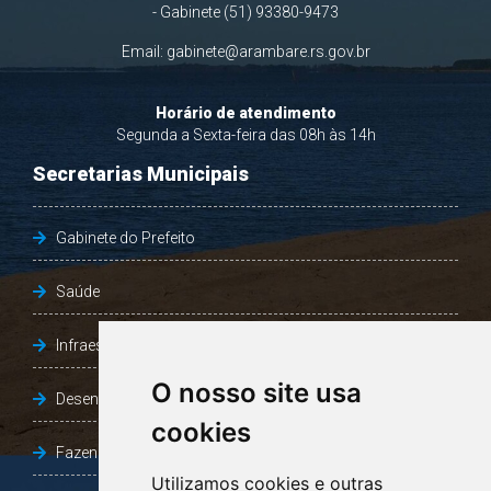
- Gabinete (51) 93380-9473
Email:
gabinete@arambare.rs.gov.br
Horário de atendimento
Segunda a Sexta-feira das 08h às 14h
Secretarias Municipais
Gabinete do Prefeito
Saúde
Infraestrutura, Agricultura e Meio Ambiente
O nosso site usa
Desenvolvimento Social
cookies
Fazenda e Desenvolvimento Econômico
Utilizamos cookies e outras