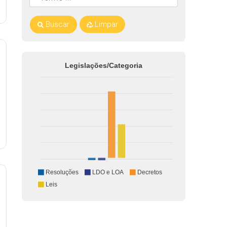
Buscar
Limpar
Legislações/Categoria
Resoluções
LDO e LOA
Decretos
Leis