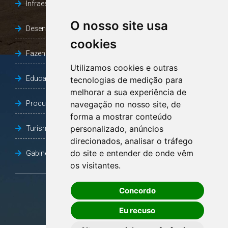
Infraestrutura, Agricultura e Meio Ambiente
O nosso site usa
Desenvolvimento Social
cookies
Fazenda e Desenvolvimento Econômico
Utilizamos cookies e outras
Educação
tecnologias de medição para
melhorar a sua experiência de
Procuradoria Geral do Município
navegação no nosso site, de
forma a mostrar conteúdo
personalizado, anúncios
Turismo, Desporto e Cultura
direcionados, analisar o tráfego
do site e entender de onde vêm
Gabinete Vice-Prefeito
os visitantes.
Concordo
OUVIDORIA
Eu recuso