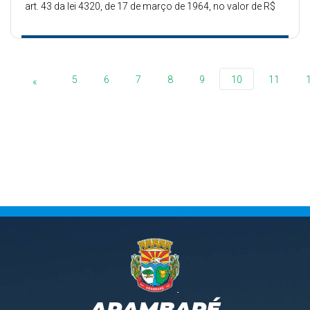
art. 43 da lei 4320, de 17 de março de 1964, no valor de R$
100.000,00.
5
6
7
8
9
10
11
«
ARAMBARÉ