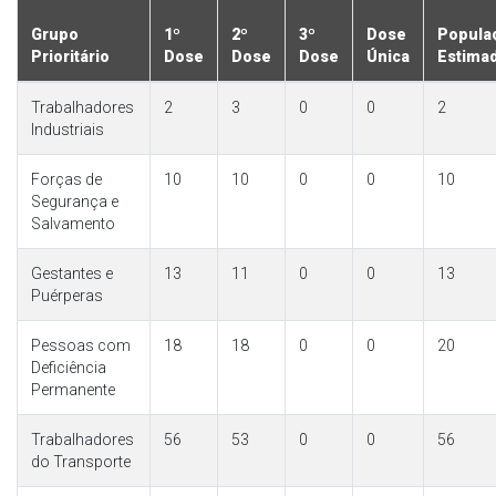
Grupo
1º
2º
3º
Dose
Popula
Prioritário
Dose
Dose
Dose
Única
Estima
Trabalhadores
2
3
0
0
2
Industriais
Forças de
10
10
0
0
10
Segurança e
Salvamento
Gestantes e
13
11
0
0
13
Puérperas
Pessoas com
18
18
0
0
20
Deficiência
Permanente
Trabalhadores
56
53
0
0
56
do Transporte