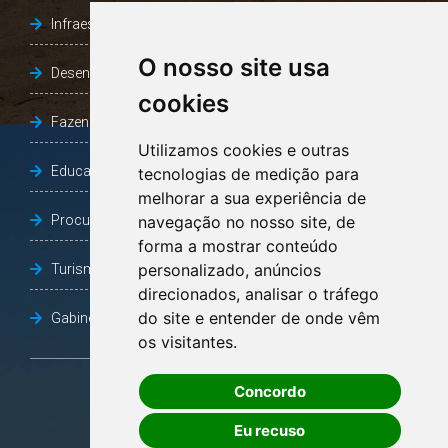
Infraestrutura, Agricultura e Meio Ambiente
O nosso site usa
Desenvolvimento Social
cookies
Fazenda e Desenvolvimento Econômico
Utilizamos cookies e outras
Educação
tecnologias de medição para
melhorar a sua experiência de
Procuradoria Geral do Município
navegação no nosso site, de
forma a mostrar conteúdo
personalizado, anúncios
Turismo, Desporto e Cultura
direcionados, analisar o tráfego
do site e entender de onde vêm
Gabinete Vice-Prefeito
os visitantes.
Concordo
OUVIDORIA
Eu recuso