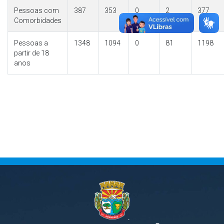
Pessoas com
387
353
0
2
377
Comorbidades
Pessoas a
1348
1094
0
81
1198
partir de 18
anos