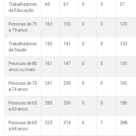
Trabalhadores
69
67
0
2
57
da Educação
Pessoas de 75
163
155
0
0
129
a 79 anos
Trabalhadores
142
141
0
0
133
da Saúde
Pessoas de 80
161
147
0
0
135
anos ou mais
Pessoas de 70
241
239
0
0
165
a 74 anos
Pessoas de 65
283
250
0
0
185
a 69 anos
Pessoas de 60
323
314
0
1
288
a 64 anos