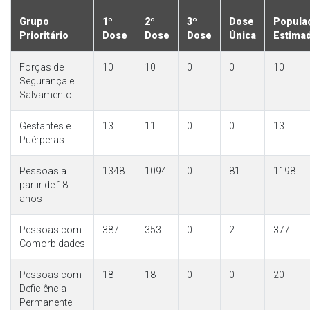
Grupo
1º
2º
3º
Dose
Popula
Prioritário
Dose
Dose
Dose
Única
Estima
Forças de
10
10
0
0
10
Segurança e
Salvamento
Gestantes e
13
11
0
0
13
Puérperas
Pessoas a
1348
1094
0
81
1198
partir de 18
anos
Pessoas com
387
353
0
2
377
Comorbidades
Pessoas com
18
18
0
0
20
Deficiência
Permanente