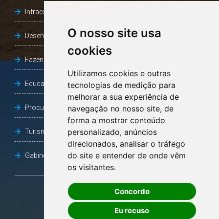
Infraestrutura, Agricultura e Meio Ambiente
O nosso site usa
Desenvolvimento Social
cookies
Fazenda e Desenvolvimento Econômico
Utilizamos cookies e outras
Educação
tecnologias de medição para
melhorar a sua experiência de
Procuradoria Geral do Município
navegação no nosso site, de
forma a mostrar conteúdo
personalizado, anúncios
Turismo, Desporto e Cultura
direcionados, analisar o tráfego
do site e entender de onde vêm
Gabinete Vice-Prefeito
os visitantes.
Concordo
OUVIDORIA
Eu recuso