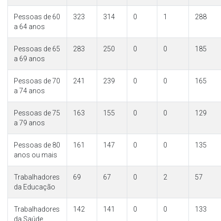
Pessoas de 60
323
314
0
1
288
a 64 anos
Pessoas de 65
283
250
0
0
185
a 69 anos
Pessoas de 70
241
239
0
0
165
a 74 anos
Pessoas de 75
163
155
0
0
129
a 79 anos
Pessoas de 80
161
147
0
0
135
anos ou mais
Trabalhadores
69
67
0
2
57
da Educação
Trabalhadores
142
141
0
0
133
da Saúde