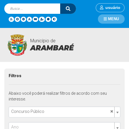
usuário
MENU
Município de
Contratações
Página Inicial
Contratações
ARAMBARÉ
Filtros
Abaixo você poderá realizar filtros de acordo com seu
interesse.
×
Concurso Público
Ano