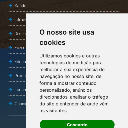
Saúde
Infraestrutura, Agricultura e Meio Ambiente
O nosso site usa
Desenvolvimento Social
cookies
Fazenda e Desenvolvimento Econômico
Utilizamos cookies e outras
Educação
tecnologias de medição para
melhorar a sua experiência de
Procuradoria Geral do Município
navegação no nosso site, de
forma a mostrar conteúdo
personalizado, anúncios
Turismo, Desporto e Cultura
direcionados, analisar o tráfego
do site e entender de onde vêm
Gabinete Vice-Prefeito
os visitantes.
Concordo
OUVIDORIA