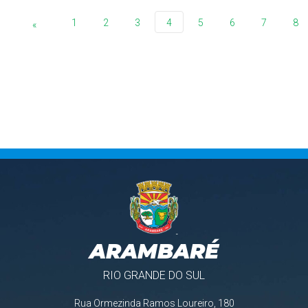
1
2
3
4
5
6
7
8
«
ARAMBARÉ
RIO GRANDE DO SUL
Rua Ormezinda Ramos Loureiro, 180