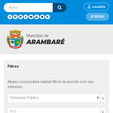
usuário
MENU
Município de
Contratações
Página Inicial
Contratações
ARAMBARÉ
Filtros
Abaixo você poderá realizar filtros de acordo com seu
interesse.
×
Concurso Público
Ano